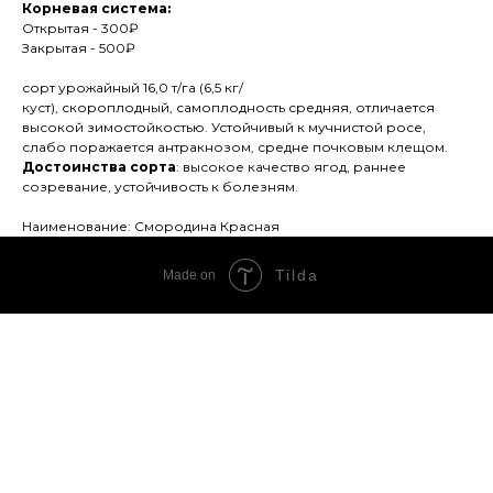
Корневая система:
Открытая - 300₽
Закрытая - 500₽
сорт урожайный 16,0 т/га (6,5 кг/
куст), скороплодный, самоплодность средняя, отличается
высокой зимостойкостью. Устойчивый к мучнистой росе,
слабо поражается антракнозом, средне почковым клещом.
Достоинства сорта
: высокое качество ягод, раннее
созревание, устойчивость к болезням.
Наименование: Смородина Красная
Tilda
Made on